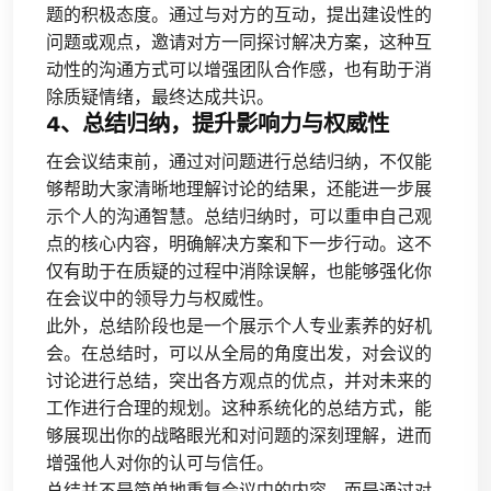
题的积极态度。通过与对方的互动，提出建设性的
问题或观点，邀请对方一同探讨解决方案，这种互
动性的沟通方式可以增强团队合作感，也有助于消
除质疑情绪，最终达成共识。
4、总结归纳，提升影响力与权威性
在会议结束前，通过对问题进行总结归纳，不仅能
够帮助大家清晰地理解讨论的结果，还能进一步展
示个人的沟通智慧。总结归纳时，可以重申自己观
点的核心内容，明确解决方案和下一步行动。这不
仅有助于在质疑的过程中消除误解，也能够强化你
在会议中的领导力与权威性。
此外，总结阶段也是一个展示个人专业素养的好机
会。在总结时，可以从全局的角度出发，对会议的
讨论进行总结，突出各方观点的优点，并对未来的
工作进行合理的规划。这种系统化的总结方式，能
够展现出你的战略眼光和对问题的深刻理解，进而
增强他人对你的认可与信任。
总结并不是简单地重复会议中的内容，而是通过对