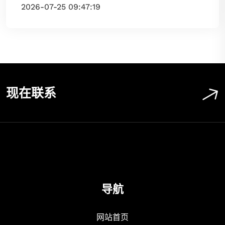
2026-07-25 09:47:19
现在联系
导航
网站首页