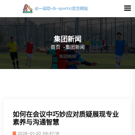
集团新闻
首页
-
集团新闻
如何在会议中巧妙应对质疑展现专业
素养与沟通智慧
2026-01-20 09:47:19