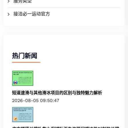
服务类型
接洽必一运动官方
热门新闻
短道速滑与其他滑冰项目的区别与独特魅力解析
2026-08-05 09:50:47