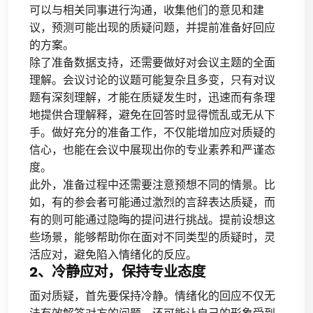
可以与相关同事进行沟通，收集他们的意见和建
议，预测可能出现的质疑问题，并提前准备好回应
的方案。
除了准备数据支持，还需要做好对会议主题的全面
理解。会议讨论的议题可能复杂且多变，只有对议
题有深刻理解，才能在质疑发生时，迅速而有条理
地提供合理解释，避免在回答时显得慌乱或无从下
手。做好充分的准备工作，不仅能增加应对质疑的
信心，也能在会议中展现出你的专业素养和严谨态
度。
此外，准备过程中还需要注意预想不同的情景。比
如，有的参会者可能通过激烈的言辞表达质疑，而
有的则可能通过隐晦的提问进行挑战。提前设想这
些场景，能够帮助你在面对不同类型的质疑时，灵
活应对，避免陷入情绪化的反应。
2、冷静应对，保持专业态度
面对质疑，首先要保持冷静。情绪化的回应不仅无