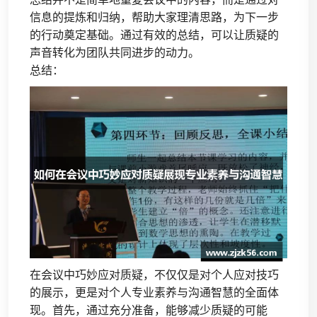
信息的提炼和归纳，帮助大家理清思路，为下一步
的行动奠定基础。通过有效的总结，可以让质疑的
声音转化为团队共同进步的动力。
总结：
在会议中巧妙应对质疑，不仅仅是对个人应对技巧
的展示，更是对个人专业素养与沟通智慧的全面体
现。首先，通过充分准备，能够减少质疑的可能