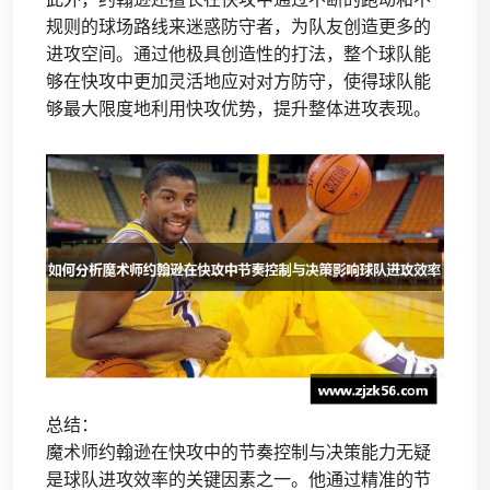
规则的球场路线来迷惑防守者，为队友创造更多的
进攻空间。通过他极具创造性的打法，整个球队能
够在快攻中更加灵活地应对对方防守，使得球队能
够最大限度地利用快攻优势，提升整体进攻表现。
总结：
魔术师约翰逊在快攻中的节奏控制与决策能力无疑
是球队进攻效率的关键因素之一。他通过精准的节