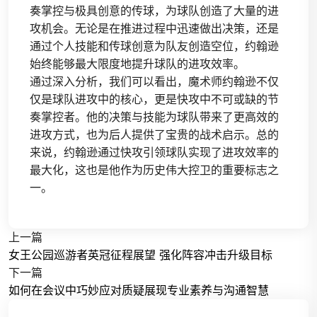
奏掌控与极具创意的传球，为球队创造了大量的进
攻机会。无论是在推进过程中迅速做出决策，还是
通过个人技能和传球创意为队友创造空位，约翰逊
始终能够最大限度地提升球队的进攻效率。
通过深入分析，我们可以看出，魔术师约翰逊不仅
仅是球队进攻中的核心，更是快攻中不可或缺的节
奏掌控者。他的决策与技能为球队带来了更高效的
进攻方式，也为后人提供了宝贵的战术启示。总的
来说，约翰逊通过快攻引领球队实现了进攻效率的
最大化，这也是他作为历史伟大控卫的重要标志之
一。
上一篇
女王公园巡游者英冠征程展望 强化阵容冲击升级目标
下一篇
如何在会议中巧妙应对质疑展现专业素养与沟通智慧