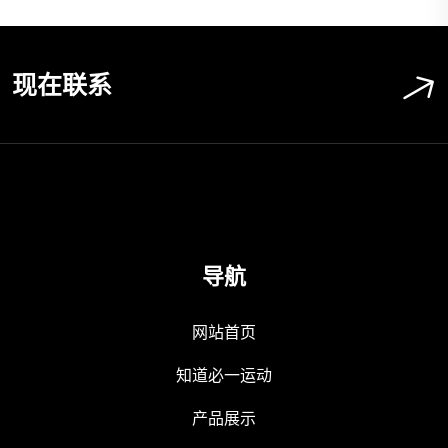
现在联系
导航
网站首页
知道必一运动
产品展示