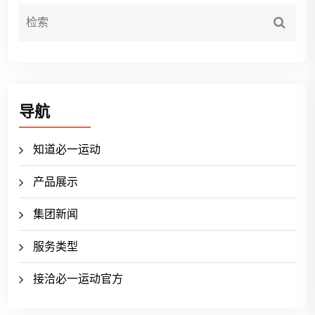
导航
知道必一运动
产品展示
集团新闻
服务类型
接洽必一运动官方