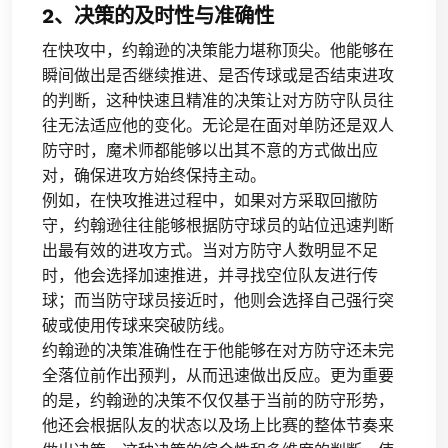
2、决策的及时性与准确性
在快攻中，约翰逊的决策能力堪称顶尖。他能够在
瞬间做出是否继续推进、是否传球或是否结束进攻
的判断，这种快速且精准的决策让对方防守队员往
往无法适应他的变化。无论是在面对单防还是双人
防守时，魔术师都能够以出其不意的方式做出应
对，确保进攻方始终保持主动。
例如，在快攻推进过程中，如果对方采取回撤防
守，约翰逊往往能够根据防守球员的站位迅速判断
出最有效的进攻方式。当对方防守人数明显不足
时，他会选择加速推进，并寻找空位队友进行传
球；而当防守球员接近时，他则会选择自己强行突
破或使用传球来突破防线。
约翰逊的决策准确性在于他能够在对方防守还未完
全落位前作出预判，从而迅速做出反应。更为重要
的是，约翰逊的决策不仅仅基于当前的防守形势，
他还会根据队友的状态以及场上比赛的整体节奏来