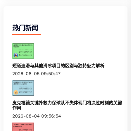
热门新闻
短道速滑与其他滑冰项目的区别与独特魅力解析
2026-08-05 09:50:47
皮克福德关键扑救力保球队不失体现门将决胜时刻的关键
作用
2026-08-04 09:56:54