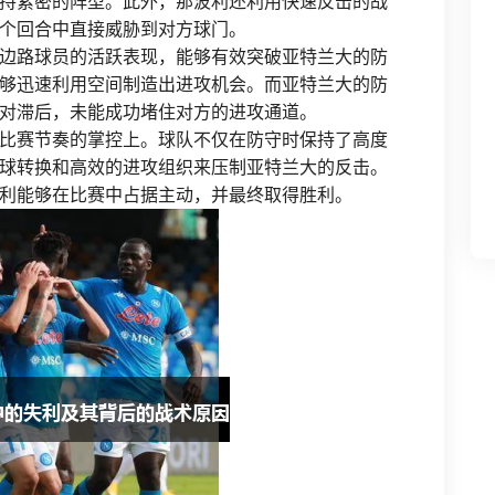
持紧密的阵型。此外，那波利还利用快速反击的战
个回合中直接威胁到对方球门。
边路球员的活跃表现，能够有效突破亚特兰大的防
够迅速利用空间制造出进攻机会。而亚特兰大的防
对滞后，未能成功堵住对方的进攻通道。
比赛节奏的掌控上。球队不仅在防守时保持了高度
球转换和高效的进攻组织来压制亚特兰大的反击。
利能够在比赛中占据主动，并最终取得胜利。