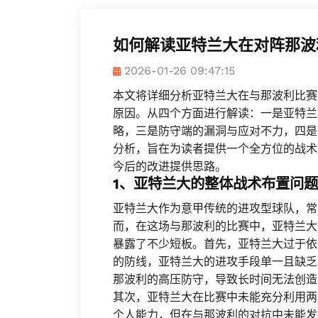
如何解读亚特兰大在对阵那波
2026-01-26 09:47:15
本文将详细分析亚特兰大在与那波利比赛
原因。从四个方面进行解读：一是亚特兰
略，三是防守端的漏洞与应对不力，四是
分析，旨在为读者提供一个全方位的战术
今后的改进提供思路。
1、亚特兰大的整体战术布置问题
亚特兰大作为意甲传统的进攻型球队，常
而，在这场与那波利的比赛中，亚特兰大
暴露了不少短板。首先，亚特兰大过于依
的防线，亚特兰大的进攻手段单一且缺乏
那波利的高压防守，导致长时间无法创造
其次，亚特兰大在比赛中未能充分利用两
个人能力，但在与那波利的对抗中未能发