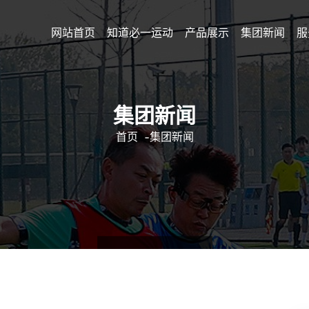
网站首页
知道必一运动
产品展示
集团新闻
服
集团新闻
首页
-
集团新闻