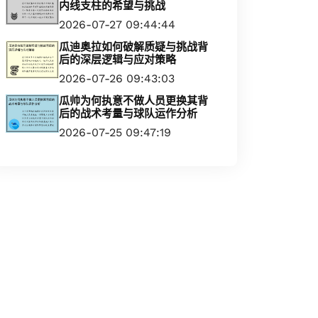
内线支柱的希望与挑战
2026-07-27 09:44:44
瓜迪奥拉如何破解质疑与挑战背
后的深层逻辑与应对策略
2026-07-26 09:43:03
瓜帅为何执意不做人员更换其背
后的战术考量与球队运作分析
2026-07-25 09:47:19