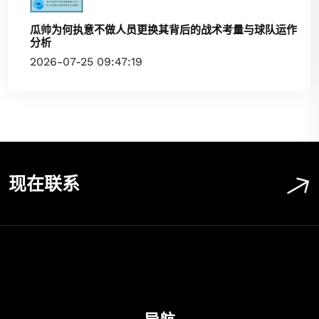
瓜帅为何执意不做人员更换其背后的战术考量与球队运作
分析
2026-07-25 09:47:19
现在联系