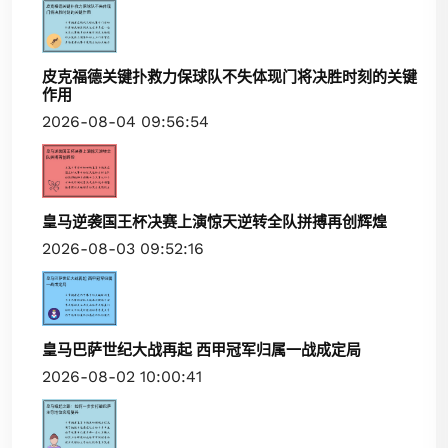
皮克福德关键扑救力保球队不失体现门将决胜时刻的关键
作用
2026-08-04 09:56:54
皇马逆袭国王杯决赛上演惊天逆转全队拼搏再创辉煌
2026-08-03 09:52:16
皇马巴萨世纪大战再起 西甲冠军归属一战成定局
2026-08-02 10:00:41