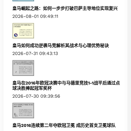
皇马崛起之路：如何一步步打破巴萨主导地位实现复兴
2026-08-01 09:49:11
皇马如何成功逆袭马竞解析其战术与心理优势秘诀
2026-07-31 09:43:13
皇马在2016年欧冠决赛中与马德里竞技1-1战平后通过点
球决胜捧起冠军奖杯
2026-07-30 09:39:56
皇马2016连续第二年夺欧冠卫冕 成历史首支卫冕球队