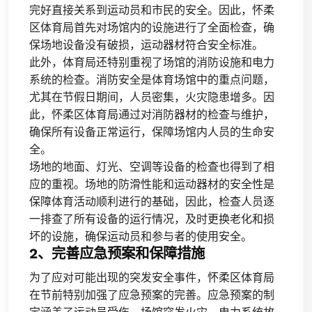
完好直接关系到运动员和市民的安全。因此，怀柔
区体育局首先对场馆内的设施进行了全面检查，确
保场地设备没有破损，运动器材符合安全标准。
此外，体育局还特别重视了场馆的消防设施和电力
系统的检查。消防安全是体育场馆中的重点问题，
尤其在节假日期间，人员密集，火灾隐患增多。因
此，怀柔区体育局通过对消防器材的检查与维护，
确保所有设备正常运行，保障场馆内人员的生命安
全。
场地的地面、灯光、空调等设备的检查也得到了相
应的重视。场地的防滑性能和运动器材的安全性是
保障体育活动顺利进行的基础，因此，检查人员逐
一排查了所有设备的运行情况，及时更换老化和损
坏的设施，确保运动员和参与者的使用安全。
2、完善应急预案和保障措施
为了应对可能出现的突发安全事件，怀柔区体育局
在节前特别加强了应急预案的完善。应急预案的制