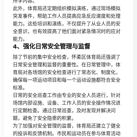
所学内容。
此外，体育局还定期组织模拟演练，通过现场模拟
突发事件，帮助工作人员提高应急反应速度和处理
能力。这些培训和演练，不仅提升了从业人员的安
全意识，也有效提高了他们面对紧急情况时的应对
能力。
4、强化日常安全管理与监督
除了节前的集中安全检查，怀柔区体育局还强调了
日常安全管理和监督的重要性。在日常管理中，体
育局对各场馆的安全检查进行了常态化、制度化，
确保每一项运动项目和每一个运动设施都符合安全
标准。
日常的安全巡查工作由专业的安全人员进行，针对
场馆内部设施、设备、工作人员的安全操作情况进
行定期检查。通过日常巡查，及时发现并解决问
题，避免了安全隐患的积累。
为了加强对安全管理的监督，体育局还建立了健全
的投诉和反馈机制。市民和运动员在参与体育活动