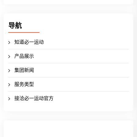
导航
知道必一运动
产品展示
集团新闻
服务类型
接洽必一运动官方