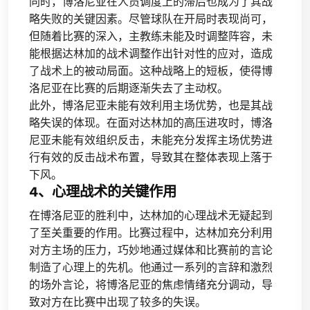
同时，博洛尼亚在人员调度上的滞后也成为了其战
略失败的关键因素。尽管球队在开局时表现尚可，
但随着比赛的深入，主教练未能及时调整阵容，未
能根据达林加的战术调整作出针对性的应对，造成
了战术上的被动局面。这种战略上的短板，使得博
洛尼亚在比赛的后期逐渐失去了主动权。
此外，博洛尼亚未能有效利用主场优势，也是其战
略失误的体现。在面对达林加的高压进攻时，博洛
尼亚未能有效组织反击，未能充分发挥主场优势进
行有效的反击战术布置，导致其在整体表现上落于
下风。
4、心理战术的关键作用
在博洛尼亚的胜利中，达林加的心理战术无疑起到
了至关重要的作用。比赛过程中，达林加充分利用
对方主场的压力，巧妙地通过媒体和比赛前的言论
制造了心理上的先机。他通过一系列的言辞和激烈
的场外言论，将博洛尼亚的焦虑情绪充分调动，导
致对方在比赛中出现了较多的失误。