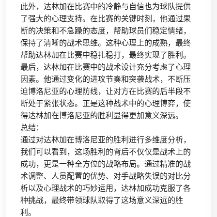
此外，达林加在比赛中的冷静与自信也为球队提供
了强大的心理支持。在比赛的关键时刻，他通过果
断的决策和不急躁的态度，帮助球员们稳定情绪，
保持了清晰的战术思维。这种心理上的成熟，最终
帮助达林加在比赛中稳扎稳打，最终实现了胜利。
最后，达林加在比赛中的战术设计充分考虑了心理
因素。他通过变化的进攻节奏和突袭战术，不断压
迫博洛尼亚的心理防线，让对方在比赛的后半段不
断处于紧张状态。正是这种战术中的心理博弈，使
得达林加在博洛尼亚的胜利显得更加意义深远。
总结：
通过对达林加在博洛尼亚的胜利进行多维度分析，
我们可以看到，这场胜利的背后不仅仅是战术上的
成功，更是一种全方位的战略布局。通过精准的战
术调整、人员配置的优势、对手战略失误的对比分
析以及心理战术的巧妙运用，达林加成功克服了各
种挑战，最终带领球队取得了这场意义深远的胜
利。