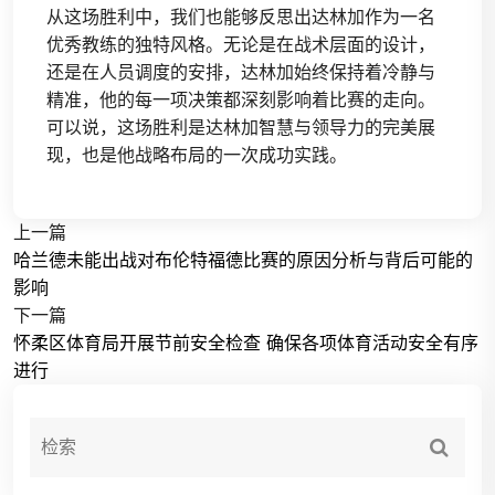
从这场胜利中，我们也能够反思出达林加作为一名
优秀教练的独特风格。无论是在战术层面的设计，
还是在人员调度的安排，达林加始终保持着冷静与
精准，他的每一项决策都深刻影响着比赛的走向。
可以说，这场胜利是达林加智慧与领导力的完美展
现，也是他战略布局的一次成功实践。
上一篇
哈兰德未能出战对布伦特福德比赛的原因分析与背后可能的
影响
下一篇
怀柔区体育局开展节前安全检查 确保各项体育活动安全有序
进行