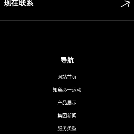
现在联系
导航
网站首页
知道必一运动
产品展示
集团新闻
服务类型