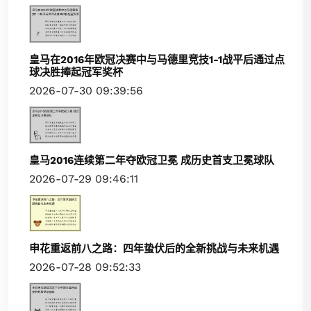
皇马在2016年欧冠决赛中与马德里竞技1-1战平后通过点
球决胜捧起冠军奖杯
2026-07-30 09:39:56
皇马2016连续第二年夺欧冠卫冕 成历史首支卫冕球队
2026-07-29 09:46:11
申花重返前八之路：四年蛰伏后的全新挑战与未来机遇
2026-07-28 09:52:33