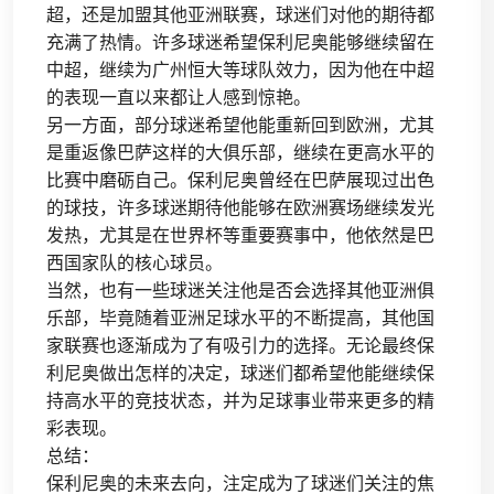
超，还是加盟其他亚洲联赛，球迷们对他的期待都
充满了热情。许多球迷希望保利尼奥能够继续留在
中超，继续为广州恒大等球队效力，因为他在中超
的表现一直以来都让人感到惊艳。
另一方面，部分球迷希望他能重新回到欧洲，尤其
是重返像巴萨这样的大俱乐部，继续在更高水平的
比赛中磨砺自己。保利尼奥曾经在巴萨展现过出色
的球技，许多球迷期待他能够在欧洲赛场继续发光
发热，尤其是在世界杯等重要赛事中，他依然是巴
西国家队的核心球员。
当然，也有一些球迷关注他是否会选择其他亚洲俱
乐部，毕竟随着亚洲足球水平的不断提高，其他国
家联赛也逐渐成为了有吸引力的选择。无论最终保
利尼奥做出怎样的决定，球迷们都希望他能继续保
持高水平的竞技状态，并为足球事业带来更多的精
彩表现。
总结：
保利尼奥的未来去向，注定成为了球迷们关注的焦