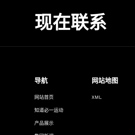
现在联系
导航
网站地图
网站首页
XML
知道必一运动
产品展示