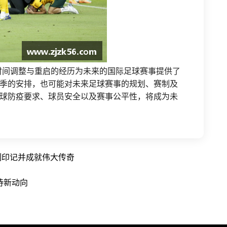
赛时间调整与重启的经历为未来的国际足球赛事提供了
季的安排，也可能对未来足球赛事的规划、赛制及
球防疫要求、球员安全以及赛事公平性，将成为未
刻印记并成就伟大传奇
待新动向