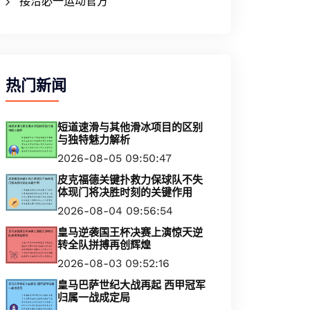
接洽必一运动官方
热门新闻
短道速滑与其他滑冰项目的区别
与独特魅力解析
2026-08-05 09:50:47
皮克福德关键扑救力保球队不失
体现门将决胜时刻的关键作用
2026-08-04 09:56:54
皇马逆袭国王杯决赛上演惊天逆
转全队拼搏再创辉煌
2026-08-03 09:52:16
皇马巴萨世纪大战再起 西甲冠军
归属一战成定局