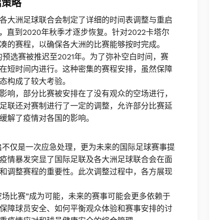
启策略
各大洲足球联合会制定了详细的时间表调整与重启
，直到2020年秋季才逐步恢复。针对2022卡塔尔
凑的赛程，以确保各大洲的比赛能够按时完成。
的预选赛被推迟至2021年。为了弥补空白时间，赛
在短时间内进行。这种密集的赛程安排，虽然保障
态构成了较大考验。
影响，部分比赛被安排在了没有观众的空场进行，
足联还对赛制进行了一定的调整，允许部分比赛延
缓解了疫情对各国的影响。
重启不仅是一次应急处理，更为未来的国际足球赛事提
疫情暴发突显了国际足联及各大洲足球联合会在面
和调整赛程的重要性。此次调整过程中，各方展现
空场比赛”成为可能，未来的赛事可能会更多依赖于
保障球员安全、如何平衡观众体验和赛事安排的讨