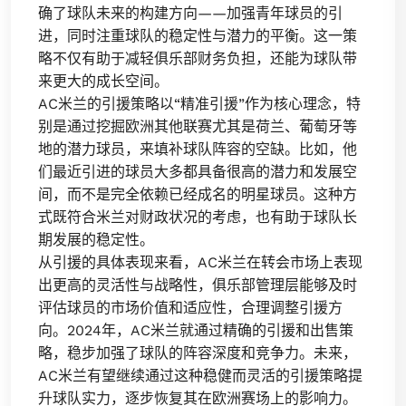
确了球队未来的构建方向——加强青年球员的引
进，同时注重球队的稳定性与潜力的平衡。这一策
略不仅有助于减轻俱乐部财务负担，还能为球队带
来更大的成长空间。
AC米兰的引援策略以“精准引援”作为核心理念，特
别是通过挖掘欧洲其他联赛尤其是荷兰、葡萄牙等
地的潜力球员，来填补球队阵容的空缺。比如，他
们最近引进的球员大多都具备很高的潜力和发展空
间，而不是完全依赖已经成名的明星球员。这种方
式既符合米兰对财政状况的考虑，也有助于球队长
期发展的稳定性。
从引援的具体表现来看，AC米兰在转会市场上表现
出更高的灵活性与战略性，俱乐部管理层能够及时
评估球员的市场价值和适应性，合理调整引援方
向。2024年，AC米兰就通过精确的引援和出售策
略，稳步加强了球队的阵容深度和竞争力。未来，
AC米兰有望继续通过这种稳健而灵活的引援策略提
升球队实力，逐步恢复其在欧洲赛场上的影响力。