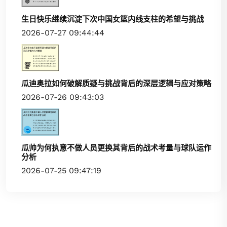
生日快乐继续沉淀下次中国女篮内线支柱的希望与挑战
2026-07-27 09:44:44
瓜迪奥拉如何破解质疑与挑战背后的深层逻辑与应对策略
2026-07-26 09:43:03
瓜帅为何执意不做人员更换其背后的战术考量与球队运作
分析
2026-07-25 09:47:19