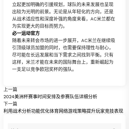
立起更加明确的引援规划，球队的未来发展也呈现
出较为光明的前景。无论是从年轻化的方向，还是
从战术适应性和深度补强的角度来看，AC米兰都在
为实现更大的目标而努力。
必一运动官方
随着未来转会市场的进一步展开，AC米兰在继续吸
引顶级球员加盟的同时，也需要保持理性与耐心，
尽可能在长远发展和当下需求之间找到平衡。只有
这样，米兰才能在未来的国际舞台上，重新崛起为
一支足以竞争欧冠奖杯的强队。
上一篇
2024美洲杯赛事时间安排及参赛队伍详细分析
下一篇
利用战术分析功能优化体育网络游戏策略提升玩家竞技表现