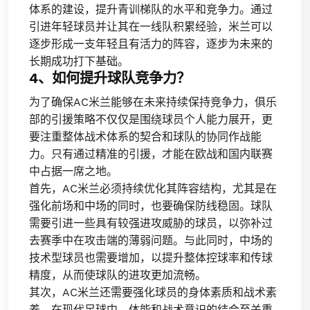
体系的建设，提升青训梯队的水平和竞争力。通过
引进年轻球员并让其在一线队积累经验，米兰可以
逐步形成一支年轻且有活力的阵容，逐步为未来的
长期成功打下基础。
4、如何提升球队竞争力？
为了确保AC米兰能够在未来持续保持竞争力，俱乐
部的引援策略不仅仅是围绕球员个人能力展开，更
要注重整体战术体系的契合和球队的协同作战能
力。只有通过精准的引援，才能在欧战和国内联赛
中占据一席之地。
首先，AC米兰必须持续优化其阵容结构，尤其是在
强化前场和中场的同时，也要确保防线稳固。球队
需要引进一些具有较强进攻威胁的球员，以弥补过
去赛季中在攻击端的薄弱问题。与此同时，中场的
技术型球员也需要增加，以提升整体控球率和传球
精度，从而使球队的进攻更加流畅。
其次，AC米兰还需要强化球员的身体素质和战术素
养。在现代足球中，体能和战术意识的结合至关重