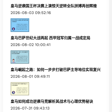
皇马逆袭国王杯决赛上演惊天逆转全队拼搏再创辉煌
2026-08-03 09:52:16
皇马巴萨世纪大战再起 西甲冠军归属一战成定局
2026-08-02 10:00:41
皇马崛起之路：如何一步步打破巴萨主导地位实现复兴
2026-08-01 09:49:11
皇马如何成功逆袭马竞解析其战术与心理优势秘诀
2026-07-31 09:43:13