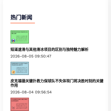
热门新闻
短道速滑与其他滑冰项目的区别与独特魅力解析
2026-08-05 09:50:47
皮克福德关键扑救力保球队不失体现门将决胜时刻的关键
作用
2026-08-04 09:56:54