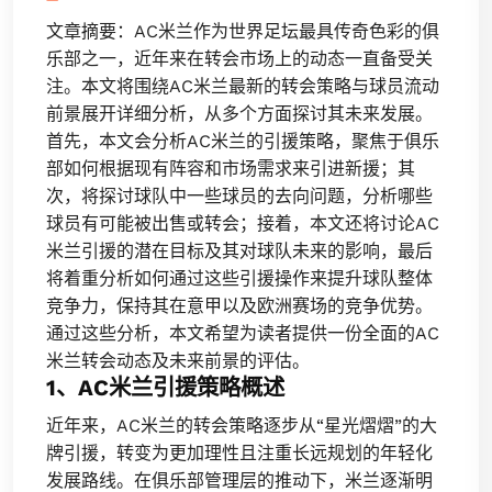
文章摘要：AC米兰作为世界足坛最具传奇色彩的俱
乐部之一，近年来在转会市场上的动态一直备受关
注。本文将围绕AC米兰最新的转会策略与球员流动
前景展开详细分析，从多个方面探讨其未来发展。
首先，本文会分析AC米兰的引援策略，聚焦于俱乐
部如何根据现有阵容和市场需求来引进新援；其
次，将探讨球队中一些球员的去向问题，分析哪些
球员有可能被出售或转会；接着，本文还将讨论AC
米兰引援的潜在目标及其对球队未来的影响，最后
将着重分析如何通过这些引援操作来提升球队整体
竞争力，保持其在意甲以及欧洲赛场的竞争优势。
通过这些分析，本文希望为读者提供一份全面的AC
米兰转会动态及未来前景的评估。
1、AC米兰引援策略概述
近年来，AC米兰的转会策略逐步从“星光熠熠”的大
牌引援，转变为更加理性且注重长远规划的年轻化
发展路线。在俱乐部管理层的推动下，米兰逐渐明