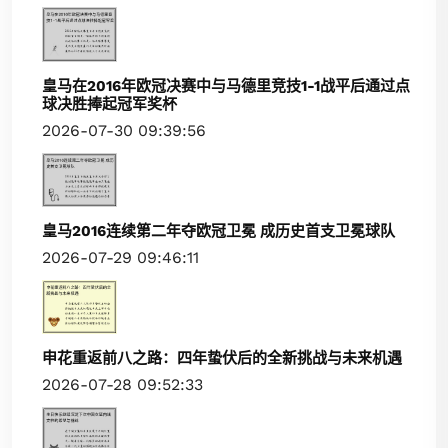
皇马在2016年欧冠决赛中与马德里竞技1-1战平后通过点
球决胜捧起冠军奖杯
2026-07-30 09:39:56
皇马2016连续第二年夺欧冠卫冕 成历史首支卫冕球队
2026-07-29 09:46:11
申花重返前八之路：四年蛰伏后的全新挑战与未来机遇
2026-07-28 09:52:33