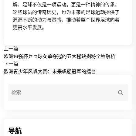
解，足球不仅是一项运动，更是一种精神的传承。
这些球员的传奇历史，也为未来的足球运动提供了
源源不断的动力与灵感，推动着整个世界足球向着
更高水平发展。
上一篇
欧洲16强杯乒乓球女单夺冠的五大秘诀揭秘全程解析
下一篇
欧洲青少年风帆大赛：未来帆船冠军的擂台
导航