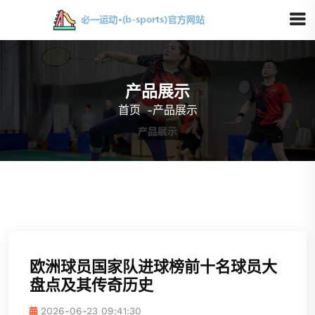
产品展示
首页
-
产品展示
欧洲球员国家队进球榜前十名球员大
盘点及其传奇历史
2026-06-23 09:41:30