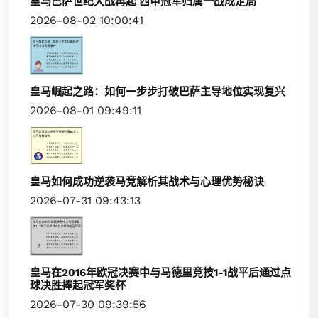
皇马巴萨世纪大战再起 西甲冠军归属一战成定局
2026-08-02 10:00:41
皇马崛起之路：如何一步步打破巴萨主导地位实现复兴
2026-08-01 09:49:11
皇马如何成功逆袭马竞解析其战术与心理优势秘诀
2026-07-31 09:43:13
皇马在2016年欧冠决赛中与马德里竞技1-1战平后通过点
球决胜捧起冠军奖杯
2026-07-30 09:39:56