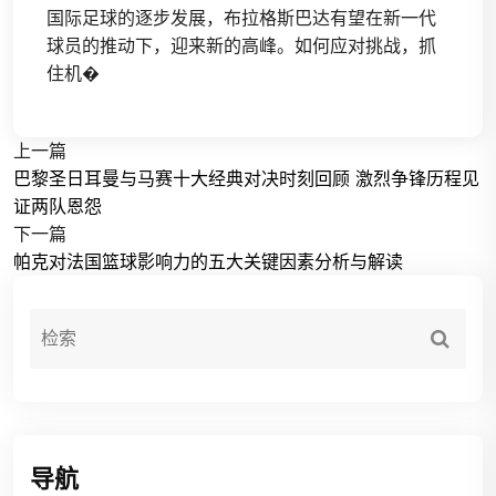
国际足球的逐步发展，布拉格斯巴达有望在新一代
球员的推动下，迎来新的高峰。如何应对挑战，抓
住机�
上一篇
巴黎圣日耳曼与马赛十大经典对决时刻回顾 激烈争锋历程见
证两队恩怨
下一篇
帕克对法国篮球影响力的五大关键因素分析与解读
导航