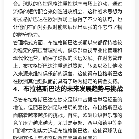
合。球队的传控风格注重控球率与场上跑动，通过
流畅的短传配合来创造进攻机会。这种战术思想为
布拉格斯巴达在欧洲赛场上赢得了不少的认可，也
让他们在面对强队时能够展现出顽强的斗志与坚韧
的防守能力。
管理模式方面，布拉格斯巴达长期以来都保持着较
为稳定的高层管理结构，俱乐部重视专业化管理和
现代化运营，确保了球队的长远发展。在财务管理
上，布拉格斯巴达注重通过赞助、转会以及其他收
入来源来维持俱乐部的运营，这使得布拉格斯巴达
在欧洲其他强队面前具有了较为稳定的资金支持。
4、布拉格斯巴达的未来发展趋势与挑战
尽管布拉格斯巴达在捷克足球中占据着举足轻重的
地位，但随着欧洲足球格局的变化，布拉格斯巴达
面临着越来越多的挑战。首先，欧洲顶级俱乐部的
竞争压力越来越大，尤其是英超、西甲和德甲等豪
门的财力和实力远超布拉格斯巴达，这使得球队在
欧洲赛场上要想突破重围变得愈加困难。