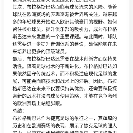
其次，布拉格斯巴达面临着球员流失的风险。随着
球队在欧洲赛场的表现逐渐被世界所关注，越来越
多的年轻球员开始进入欧洲其他豪门的视野。如何
留住核心球员，提升俱乐部的吸引力，成为布拉格
斯巴达未来发展的一个重要课题。与此同时，球队
还需要进一步提升青训体系的建设，确保能够在未
来培养出更多的顶级球员。
最后，布拉格斯巴达还需要在战术创新方面保持灵
活性。随着足球战术的不断进化，布拉格斯巴达如
果依然固守传统战术，而不积极适应现代足球的发
展，可能会面临技术和战术上的滞后。因此，布拉
格斯巴达在未来不仅要保持其优势，还需要积极探
索新的战术打法与球员使用策略，才能在竞争激烈
的欧洲赛场上站稳脚跟。
总结：
布拉格斯巴达作为捷克足球的象征之一，其辉煌的
历史和在欧洲赛场的表现，展示了捷克足球的强大