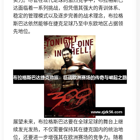
实力。尽管在现代足球的激烈竞争中，布拉格斯巴
达面临着一系列挑战，但凭借其强大的青训体系、
稳定的管理模式以及逐步完善的战术理念，布拉格
斯巴达依然能够在捷克足球乃至中东欧地区占据领
先地位。
展望未来，布拉格斯巴达要在全球足球的舞台上继
续发光发热，不仅需要保持其在捷克国内的统治地
位，还要进一步增强其在欧洲赛场的竞争力。随着