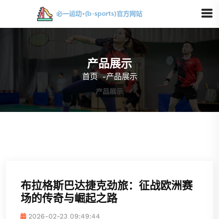
产品展示
首页
-
产品展示
布拉格斯巴达捷克劲旅：征战欧洲赛
场的传奇与崛起之路
2026-02-23 09:49:44