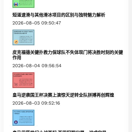
短道速滑与其他滑冰项目的区别与独特魅力解析
2026-08-05 09:50:47
皮克福德关键扑救力保球队不失体现门将决胜时刻的关键
作用
2026-08-04 09:56:54
皇马逆袭国王杯决赛上演惊天逆转全队拼搏再创辉煌
2026-08-03 09:52:16