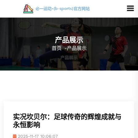
产品展示
首页
-
产品展示
实况坎贝尔：足球传奇的辉煌成就与
永恒影响
2025-11-17 10:06:07