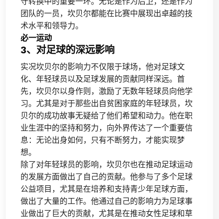
守转换中的重要一环。无论是作为后卫，还是作为
团队的一员，坎贝尔都能在比赛中展现出卓越的技
术水平和领导力。
必一运动
3、对足球的深远影响
实况坎贝尔的影响力不仅限于球场，他对足球文
化、年轻球员以及足球发展的贡献同样深远。首
先，坎贝尔以身作则，激励了无数年轻球员向他学
习。尤其是对于那些出自贫困家庭的年轻球员，坎
贝尔的成功故事无疑给了他们希望和动力。他在职
业生涯中的坚持和努力，向外界传达了一个重要信
息：无论出身如何，只有不断努力，才能实现梦
想。
除了对年轻球员的影响，坎贝尔也在推动足球运动
的发展方面做出了自己的贡献。他参与了多个足球
公益项目，尤其是在培养和支持青少年足球方面，
做出了大量的工作。他通过自己的影响力为足球事
业做出了巨大的贡献，尤其是在推动女性足球和草