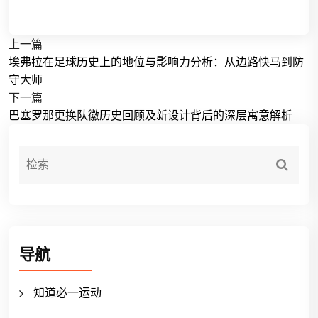
上一篇
埃弗拉在足球历史上的地位与影响力分析：从边路快马到防
守大师
下一篇
巴塞罗那更换队徽历史回顾及新设计背后的深层寓意解析
导航
知道必一运动