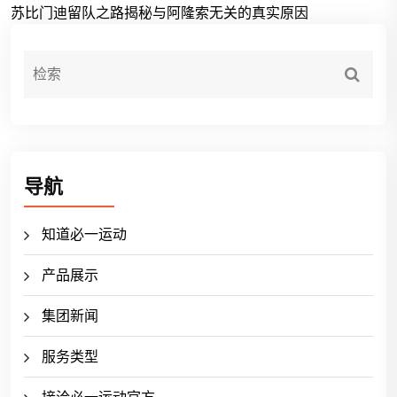
苏比门迪留队之路揭秘与阿隆索无关的真实原因
导航
知道必一运动
产品展示
集团新闻
服务类型