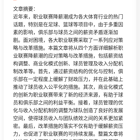
文章摘要：
近年来，职业联赛降薪潮成为各大体育行业的热门
话题，特别是在足球、篮球等项目中，由于多重因
素的影响，俱乐部与球员之间的薪资矛盾逐渐加
剧。面对困境，各大职业联赛采取了一系列应对策
略与改革措施。本篇文章将从四个方面详细解析职
业联赛降薪潮的应对策略与改革措施，包括薪资结
构调整、商业化模式创新、球员管理及收入分配机
制改革等。首先，通过薪资结构的优化与控制，俱
乐部在一定程度上缓解了财政压力，并在此基础上
推动了球员收入公平化的措施。其次，商业化模式
的创新为职业联赛带来了新的经济来源，有助于球
员和俱乐部之间的利益平衡。接着，球员管理的优
化与收入分配机制的调整为球队创造了良好的发展
空间，使得球员收入与团队绩效之间的关系更加紧
密。最后，改革措施的落实不仅有助于缓解薪资压
力，也促进了职业联赛的可持续发展。整篇文章将