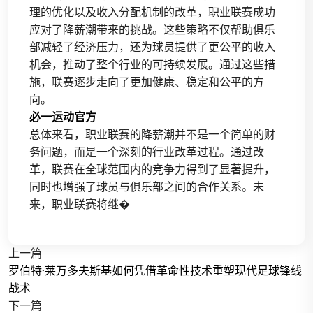
理的优化以及收入分配机制的改革，职业联赛成功
应对了降薪潮带来的挑战。这些策略不仅帮助俱乐
部减轻了经济压力，还为球员提供了更公平的收入
机会，推动了整个行业的可持续发展。通过这些措
施，联赛逐步走向了更加健康、稳定和公平的方
向。
必一运动官方
总体来看，职业联赛的降薪潮并不是一个简单的财
务问题，而是一个深刻的行业改革过程。通过改
革，联赛在全球范围内的竞争力得到了显著提升，
同时也增强了球员与俱乐部之间的合作关系。未
来，职业联赛将继�
上一篇
罗伯特·莱万多夫斯基如何凭借革命性技术重塑现代足球锋线
战术
下一篇