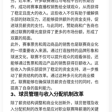
分。近年来，许多联赛通过与电视平台的长期合
作，成功将赛事直播权销售给全球观众，从而获得
了稳定且庞大的收入。这些收入不仅有助于缓解俱
乐部的财政压力，还能够提供额外的资金支持，促
进球员薪资的支付。与此同时，赞助商和广告商也
通过联赛的曝光度获得了更多的市场份额，形成了
双赢的局面。
此外，赛事票务和周边商品的销售也是联赛商业化
的一项重要收入来源。通过打造独特的品牌形象和
球迷文化，联赛不仅可以提升观众的观看体验，还
能够通过售票和周边产品的销售获得巨额收入。这
些收入为俱乐部提供了稳定的资金支持，进一步推
动了薪资结构的改革。通过这种多元化的商业模
式，联赛能够在确保球员薪资合理支付的同时，也
提高了自身的盈利能力。
3、球员管理与收入分配机制改革
除了薪资结构调整和商业化创新外，球员管理及收
入分配机制的改革也是应对职业联赛降薪潮的关键