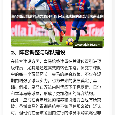
2、阵容调整与球队建设
在阵容建设方面，皇马始终注重在关键位置引进顶
级球员，尤其是通过高效的转会策略，补充了球队
中的每一个薄弱环节。皇马的转会政策，不仅在短
期内增强了球队实力，也为未来的发展奠定了基
础。例如，皇马在齐达内时代签下了克罗斯、贝尔
和本泽马等球员，形成了更加稳固的阵容结构。
此外，皇马在青年球员的培养和引进方面也有所突
破。虽然皇马的青训系统并不如巴萨那么被广泛认
可，但他们在全球范围内进行的球员采购策略也非