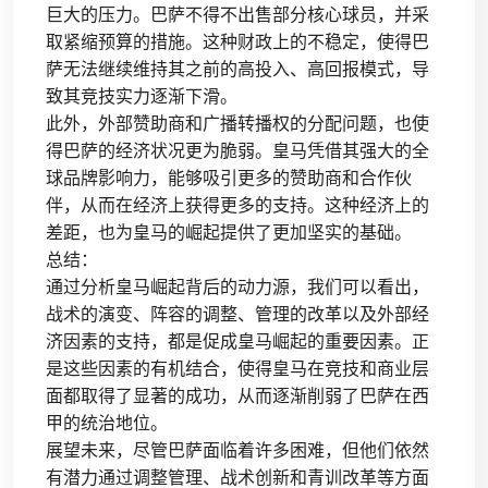
巨大的压力。巴萨不得不出售部分核心球员，并采
取紧缩预算的措施。这种财政上的不稳定，使得巴
萨无法继续维持其之前的高投入、高回报模式，导
致其竞技实力逐渐下滑。
此外，外部赞助商和广播转播权的分配问题，也使
得巴萨的经济状况更为脆弱。皇马凭借其强大的全
球品牌影响力，能够吸引更多的赞助商和合作伙
伴，从而在经济上获得更多的支持。这种经济上的
差距，也为皇马的崛起提供了更加坚实的基础。
总结：
通过分析皇马崛起背后的动力源，我们可以看出，
战术的演变、阵容的调整、管理的改革以及外部经
济因素的支持，都是促成皇马崛起的重要因素。正
是这些因素的有机结合，使得皇马在竞技和商业层
面都取得了显著的成功，从而逐渐削弱了巴萨在西
甲的统治地位。
展望未来，尽管巴萨面临着许多困难，但他们依然
有潜力通过调整管理、战术创新和青训改革等方面