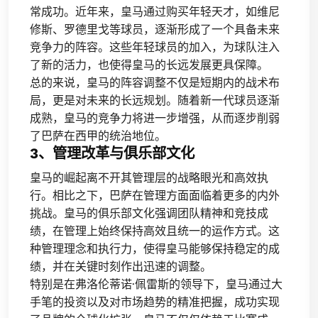
常成功。近年来，皇马通过购买年轻天才，如维尼
修斯、罗德里戈等球员，逐渐形成了一个具备未来
竞争力的阵容。这些年轻球员的加入，为球队注入
了新的活力，也使得皇马的长远发展更具保障。
总的来说，皇马的阵容调整不仅是短期内的战术布
局，更是对未来的长远规划。随着新一代球员逐渐
成熟，皇马的竞争力将进一步增强，从而逐步削弱
了巴萨在西甲的统治地位。
3、管理改革与俱乐部文化
皇马的崛起离不开其管理层的战略眼光和高效执
行。相比之下，巴萨在管理方面面临着更多的内外
挑战。皇马的俱乐部文化强调团队精神和竞技成
绩，在管理上始终保持高效且统一的运作方式。这
种管理理念和执行力，使得皇马能够保持稳定的成
绩，并在关键时刻作出迅速的调整。
特别是在弗洛伦蒂诺·佩雷斯的领导下，皇马通过大
手笔的投资以及对市场趋势的精准把握，成功实现