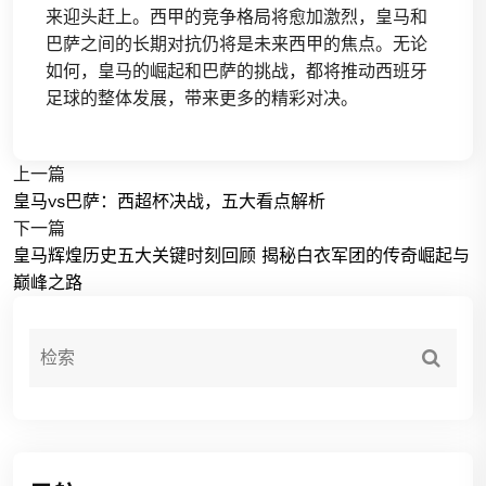
来迎头赶上。西甲的竞争格局将愈加激烈，皇马和
巴萨之间的长期对抗仍将是未来西甲的焦点。无论
如何，皇马的崛起和巴萨的挑战，都将推动西班牙
足球的整体发展，带来更多的精彩对决。
上一篇
皇马vs巴萨：西超杯决战，五大看点解析
下一篇
皇马辉煌历史五大关键时刻回顾 揭秘白衣军团的传奇崛起与
巅峰之路