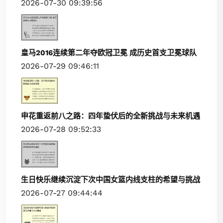
2026-07-30 09:39:56
皇马2016连续第二年夺欧冠卫冕 成历史首支卫冕球队
2026-07-29 09:46:11
申花重返前八之路：四年蛰伏后的全新挑战与未来机遇
2026-07-28 09:52:33
生日快乐继续沉淀下次中国女篮内线支柱的希望与挑战
2026-07-27 09:44:44