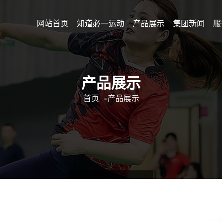
网站首页
知道必一运动
产品展示
集团新闻
服
产品展示
首页
-
产品展示