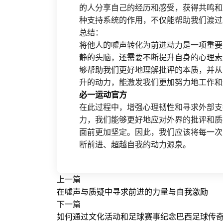
的人分享自己的经历和感受，获得共鸣和
种支持系统的作用，不仅能帮助我们渡过
总结：
将他人的嘘声转化为前进动力是一项重要
静的头脑，还需要不断提升自身的心理素
够帮助我们更好地理解批评的本质，并从
升的动力，能激发我们更加努力地工作和
必一运动官方
在此过程中，增强心理韧性和寻求外部支
力，我们能够更好地应对外界的批评和质
面前更加坚定。因此，我们应该将每一次
断前进、超越自我的动力源泉。
上一篇
在嘘声与质疑中寻求前进的力量与自我激励
下一篇
如何通过文化活动和足球赛事纪念巴西足球传