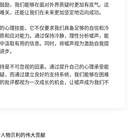
鼓励，我们能够在面对外界质疑时更加有底气。这
难关，还能让我们在未来更加坚定地迈向成功。
的心理技能，它不仅要求我们具备足够的自信和冷
质和应对能力。通过保持冷静，理性分析嘘声，能
中汲取有用的信息。同时，将嘘声视为激励自我提
进步。
持是不可忽视的因素。通过提升自己的心理承受能
疑，而通过建立良好的支持系统，我们能够在困难
的批评都视为一次成长的机会，让嘘声成为我们不
奇人物贝利的伟大贡献