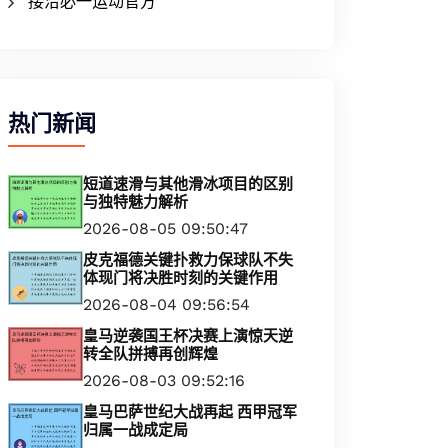
接洽必一运动官方
热门新闻
短道速滑与其他滑冰项目的区别
与独特魅力解析
2026-08-05 09:50:47
皮克福德关键扑救力保球队不失
体现门将决胜时刻的关键作用
2026-08-04 09:56:54
皇马逆袭国王杯决赛上演惊天逆
转全队拼搏再创辉煌
2026-08-03 09:52:16
皇马巴萨世纪大战再起 西甲冠军
归属一战成定局