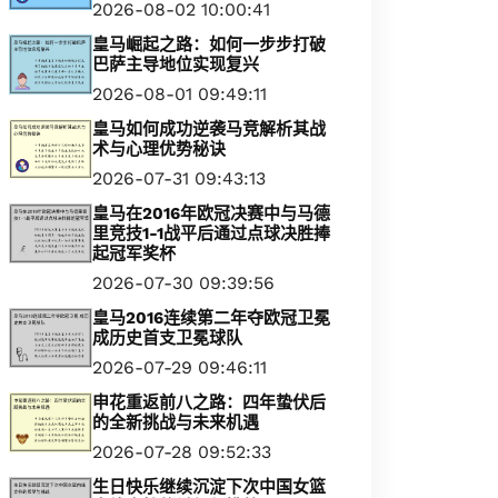
2026-08-02 10:00:41
皇马崛起之路：如何一步步打破
巴萨主导地位实现复兴
2026-08-01 09:49:11
皇马如何成功逆袭马竞解析其战
术与心理优势秘诀
2026-07-31 09:43:13
皇马在2016年欧冠决赛中与马德
里竞技1-1战平后通过点球决胜捧
起冠军奖杯
2026-07-30 09:39:56
皇马2016连续第二年夺欧冠卫冕
成历史首支卫冕球队
2026-07-29 09:46:11
申花重返前八之路：四年蛰伏后
的全新挑战与未来机遇
2026-07-28 09:52:33
生日快乐继续沉淀下次中国女篮