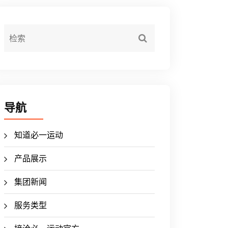
导航
知道必一运动
产品展示
集团新闻
服务类型