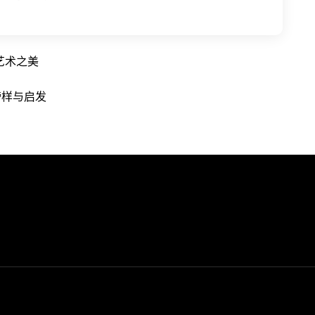
艺术之美
榜样与启发