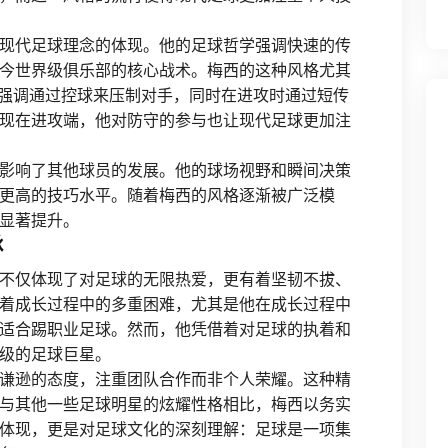
现代足球理念的体现。他的足球哲学强调快速的传
今世界级俱乐部的核心战术。梅西的这种风格尤其
术强调通过控球来压制对手，同时在进攻时通过短传
现在进攻端，他对防守的参与也让现代足球更加注
影响了其他球员的发展。他的球场视野和瞬间决策
更高的技巧水平。随着梅西的风格逐渐被广泛模
显著提升。
承
不仅体现了对足球的无限热爱，更有着坚韧不拔、
着成长过程中的多重困难，尤其是他在成长过程中
适合踢职业足球。然而，他凭借着对足球的执着和
级的足球巨星。
谦逊的态度，注重团队合作而非个人荣耀。这种精
与其他一些足球明星的炫耀性格相比，梅西以务实
体现，更是对足球文化的深刻理解：足球是一项集