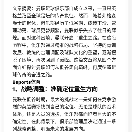
文章摘要：曼联足球俱乐部自成立以来，一直是英
格兰乃至全球足坛的传奇象征。然而，随着弗格森
爵士的退休，俱乐部经历了低谷期，成绩下滑、管
理动荡、球员更替频繁，曼联似乎失去了往日的辉
煌。面对这种困境，曼联开启了重生之路。在这段
历程中，俱乐部通过精准的战略布局、坚持的青训
发展、教练的合理调配及球队文化的重塑，逐渐摆
脱了困境，再次回到了巅峰。这篇文章将从四个方
面详细探讨曼联如何从低谷走向巅峰，再度塑造足
球传奇的奋进之路。
Bsports体育
1、战略调整：准确定位重生方向
曼联在低谷时期，最大的挑战之一是如何在竞争激
烈的英超赛场找到自己的定位。无论是球队的战术
体系，还是人员的选拔，俱乐部都面临着巨大的不
确定性。在此背景下，俱乐部管理层决定通过一系
列战略调整，明确未来的发展方向。