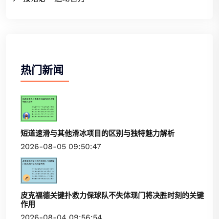
热门新闻
短道速滑与其他滑冰项目的区别与独特魅力解析
2026-08-05 09:50:47
皮克福德关键扑救力保球队不失体现门将决胜时刻的关键
作用
2026-08-04 09:56:54