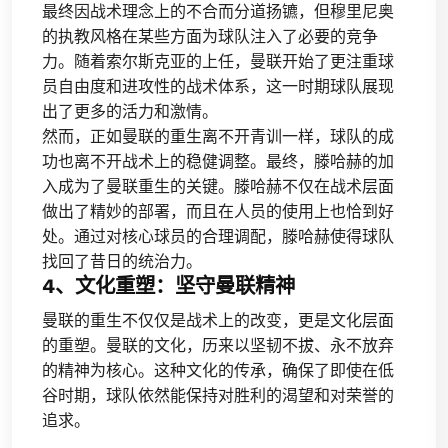
最终因战术理念上的不合而分道扬镳，但穆里尼奥
的执教风格在某些方面为球队注入了必要的竞争
力。随着索尔斯克亚的上任，曼联开始了更注重球
员自由度和进攻性的战术体系，这一时期球队展现
出了更多的活力和激情。
然而，正如曼联的重生离不开青训一样，球队的成
功也离不开战术上的稳健调整。最终，滕哈赫的加
入成为了曼联重生的关键。滕哈赫不仅在战术层面
做出了精妙的部署，而且在人员的使用上也恰到好
处。通过对核心球员的合理调配，滕哈赫使得球队
找回了昔日的统治力。
4、文化重塑：坚守曼联精神
曼联的重生不仅仅是战术上的改变，更是文化层面
的重塑。曼联的文化，历来以坚韧不拔、永不放弃
的精神为核心。这种文化的传承，确保了即使在低
谷时期，球队依然能保持对胜利的渴望和对荣誉的
追求。