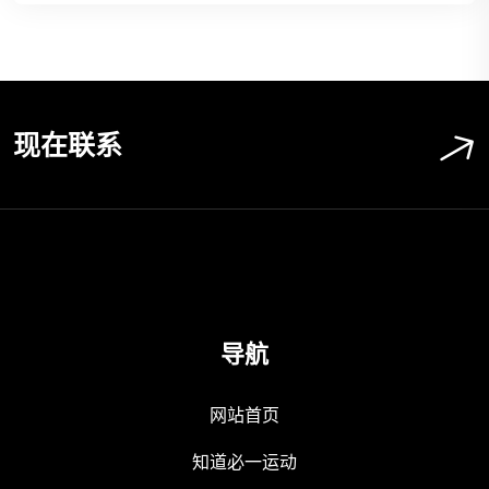
现在联系
导航
网站首页
知道必一运动