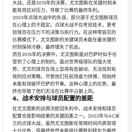
大战，还是2015年的决赛，尤文图斯在关键时刻未
能有效应对压力，导致了比赛的最终失利。
2003年点球大战中的失误，部分源于尤文图斯球员
在心理上的不稳定。点球大战不仅考验技术，更考
验球员在压力下的决策与执行力。在这种零容忍的
比赛模式下，尤文图斯的关键球员未能在最关键的
时刻保持冷静，最终错失了机会。
而在2015年的决赛中，尤文图斯面对巴萨时似乎也
受到了心理上的制约。面对世界级球队的强大攻
势，尤文的球员在场上显得有些被动，无法找到有
效的应对策略。尽管他们在前场奋力拼搏，但始终
未能有效破坏巴萨的节奏。这种心理上的劣势，最
终也导致了他们无法在比赛中占据上风。
4、战术安排与球员配置的差距
在尤文图斯的这两次欧冠失利中，战术安排和球员
配置也是影响结果的关键因素之一。2003年与AC米
兰的点球大战，虽然尤文图斯在常规时间内表现得
十分出色，但最终依然未能将比赛胜利转化为最终