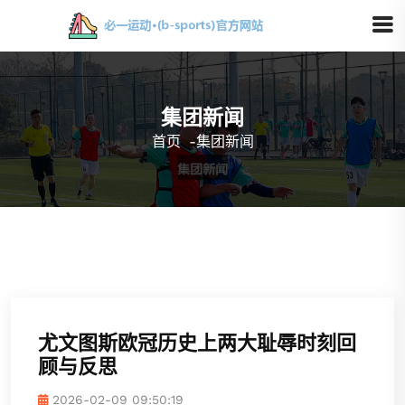
集团新闻
首页
-
集团新闻
尤文图斯欧冠历史上两大耻辱时刻回
顾与反思
2026-02-09 09:50:19