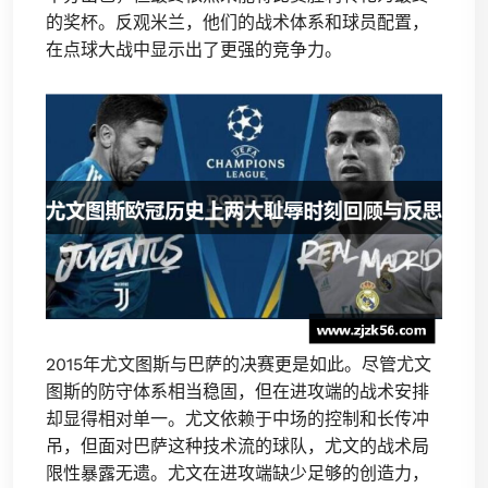
的奖杯。反观米兰，他们的战术体系和球员配置，
在点球大战中显示出了更强的竞争力。
2015年尤文图斯与巴萨的决赛更是如此。尽管尤文
图斯的防守体系相当稳固，但在进攻端的战术安排
却显得相对单一。尤文依赖于中场的控制和长传冲
吊，但面对巴萨这种技术流的球队，尤文的战术局
限性暴露无遗。尤文在进攻端缺少足够的创造力，