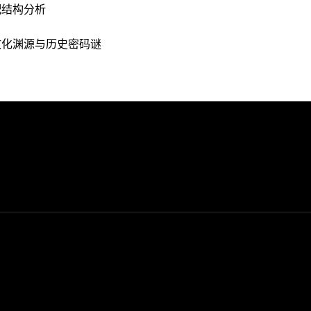
配结构分析
文化渊源与历史密码谜