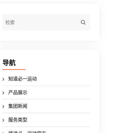
导航
知道必一运动
产品展示
集团新闻
服务类型