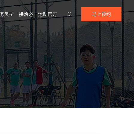
务类型
接洽必一运动官方
马上预约