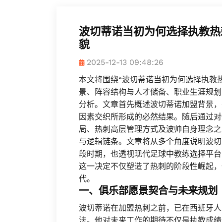
波切蒂诺当初为何选择执教热
貌
2025-12-13 09:48:26
本文将围绕“波切蒂诺当初为何选择执教
景、阵容结构与人才储备、职业生涯规划
分析。文章首先概述波切蒂诺加盟背景，
因素交织所形成的必然结果。随后通过对
局、热刺高层管理方式及波帅自身理念之
与逻辑链条。文章将从多个角度说明波切
段时期，也透视现代足球中教练选择平台
这一决定不仅塑造了热刺的阶段性崛起，
代。
一、俱乐部愿景契合与未来规划
波切蒂诺在加盟热刺之前，已在西班牙人
法。他对未来工作的期待不仅是执教成绩