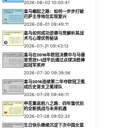
2026-08-02 10:00:41
皇马崛起之路：如何一步步打破
巴萨主导地位实现复兴
2026-08-01 09:49:11
皇马如何成功逆袭马竞解析其战
术与心理优势秘诀
2026-07-31 09:43:13
皇马在2016年欧冠决赛中与马德
里竞技1-1战平后通过点球决胜捧
起冠军奖杯
2026-07-30 09:39:56
皇马2016连续第二年夺欧冠卫冕
成历史首支卫冕球队
2026-07-29 09:46:11
申花重返前八之路：四年蛰伏后
的全新挑战与未来机遇
2026-07-28 09:52:33
生日快乐继续沉淀下次中国女篮