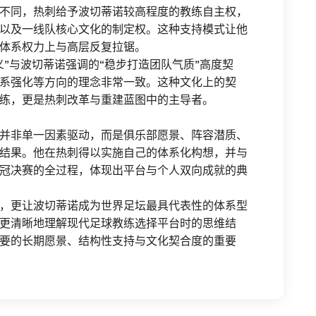
不同，热刺给予波切蒂诺较高程度的教练自主权，
以及一线队核心文化的制定权。这种支持模式让他
体系权力上与高层反复拉锯。
”与波切蒂诺强调的“稳步打造团队气质”高度契
系强化等方向的理念非常一致。这种文化上的契
练，更是热刺改革与重建蓝图中的主导者。
并非单一因素驱动，而是俱乐部愿景、阵容潜质、
结果。他在热刺得以实施自己的体系化构想，并与
冠决赛的全过程，体现出平台与个人双向成就的典
，更让波切蒂诺成为世界足坛最具代表性的体系型
更清晰地理解现代足球教练选择平台时的思维结
要的长期愿景、结构性支持与文化契合度的重要