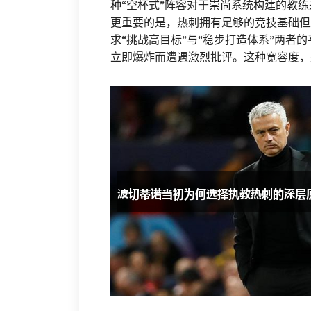
种“空杯式”阵容对于崇尚系统构建的教
更重要的是，热刺拥有足够的竞技基础但
求“挑战高目标”与“稳步打造体系”两者
立即爆炸而遭遇激烈批评。这种宽容度，