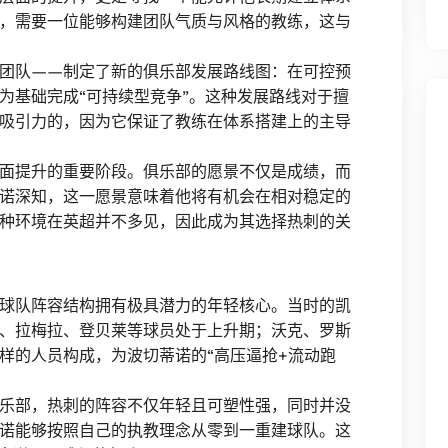
，需要一位能够构建团队气质与风格的教练，这与
团队——制定了新的俱乐部发展路线图：在可控预
为基础完成“可持续型竞争”。这种发展路线对于擅
吸引力的，因为它保证了教练在体系搭建上的主导
面提升的重要阶段。俱乐部的愿景不仅是成绩，而
诺深知，这一愿景意味着他将有机会在相对稳定的
种环境在英超并不多见，因此成为其选择热刺的关
球队阵容结构拥有极具潜力的年轻核心。当时的凯
、拉梅拉、登贝莱等球员处于上升期；沃克、罗斯
样的人员构成，为波切蒂诺的“高压逼抢+流动跑
乐部，热刺的阵容不仅年轻且可塑性强，同时并没
诺能够按照自己的执教理念从零到一重建球队。这