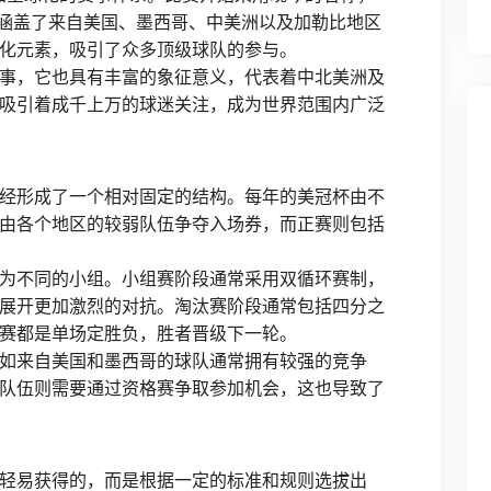
，涵盖了来自美国、墨西哥、中美洲以及加勒比地区
化元素，吸引了众多顶级球队的参与。
事，它也具有丰富的象征意义，代表着中北美洲及
吸引着成千上万的球迷关注，成为世界范围内广泛
经形成了一个相对固定的结构。每年的美冠杯由不
由各个地区的较弱队伍争夺入场券，而正赛则包括
为不同的小组。小组赛阶段通常采用双循环赛制，
展开更加激烈的对抗。淘汰赛阶段通常包括四分之
赛都是单场定胜负，胜者晋级下一轮。
如来自美国和墨西哥的球队通常拥有较强的竞争
队伍则需要通过资格赛争取参加机会，这也导致了
轻易获得的，而是根据一定的标准和规则选拔出