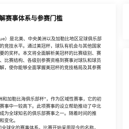
解赛事体系与参赛门槛
 League）是北美、中央美洲以及加勒比地区足球俱乐部
的竞技水平。通过美冠杯，球队有机会与其他国家
要的奖杯。本文将全面解析美冠杯的比赛级别、赛
、比赛结构、各级别参赛资格到赛事对球队和球员
解，使你能够全面掌握美冠杯的竞技格局及其参赛
美洲和加勒比海俱乐部杯”，作为区域性赛事，它的初
赛事中一较高下。此项赛事的设立帮助推动了中北
成为全球知名的俱乐部赛事之一。随着时间的推
和变化。
更加全球化的赛事体系。比赛开始采用现今的名称，