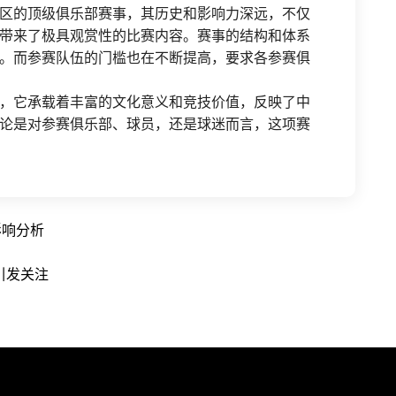
区的顶级俱乐部赛事，其历史和影响力深远，不仅
带来了极具观赏性的比赛内容。赛事的结构和体系
。而参赛队伍的门槛也在不断提高，要求各参赛俱
，它承载着丰富的文化意义和竞技价值，反映了中
论是对参赛俱乐部、球员，还是球迷而言，这项赛
影响分析
引发关注