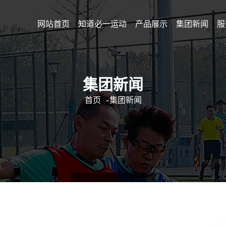
网站首页
知道必一运动
产品展示
集团新闻
服
集团新闻
首页
-
集团新闻