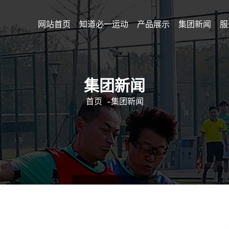
网站首页
知道必一运动
产品展示
集团新闻
服
集团新闻
首页
-
集团新闻