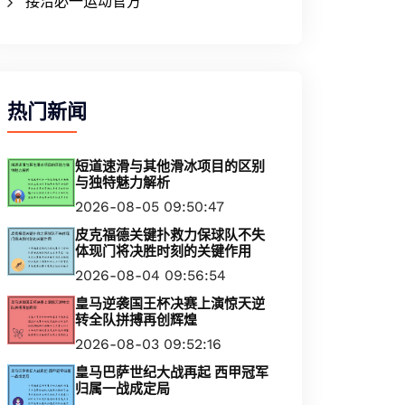
接洽必一运动官方
热门新闻
短道速滑与其他滑冰项目的区别
与独特魅力解析
2026-08-05 09:50:47
皮克福德关键扑救力保球队不失
体现门将决胜时刻的关键作用
2026-08-04 09:56:54
皇马逆袭国王杯决赛上演惊天逆
转全队拼搏再创辉煌
2026-08-03 09:52:16
皇马巴萨世纪大战再起 西甲冠军
归属一战成定局