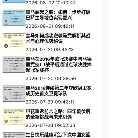
2026-08-02 10:00:41
皇马崛起之路：如何一步步打破
巴萨主导地位实现复兴
2026-08-01 09:49:11
皇马如何成功逆袭马竞解析其战
术与心理优势秘诀
2026-07-31 09:43:13
皇马在2016年欧冠决赛中与马德
里竞技1-1战平后通过点球决胜捧
起冠军奖杯
2026-07-30 09:39:56
皇马2016连续第二年夺欧冠卫冕
成历史首支卫冕球队
2026-07-29 09:46:11
申花重返前八之路：四年蛰伏后
的全新挑战与未来机遇
2026-07-28 09:52:33
生日快乐继续沉淀下次中国女篮