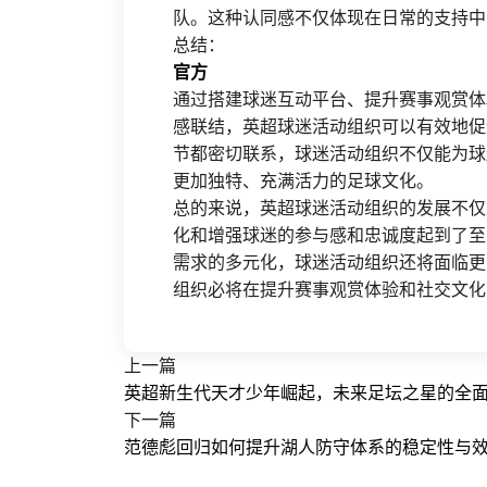
队。这种认同感不仅体现在日常的支持中
总结：
官方
通过搭建球迷互动平台、提升赛事观赏体
感联结，英超球迷活动组织可以有效地促
节都密切联系，球迷活动组织不仅能为球
更加独特、充满活力的足球文化。
总的来说，英超球迷活动组织的发展不仅
化和增强球迷的参与感和忠诚度起到了至
需求的多元化，球迷活动组织还将面临更
组织必将在提升赛事观赏体验和社交文化
上一篇
英超新生代天才少年崛起，未来足坛之星的全
下一篇
范德彪回归如何提升湖人防守体系的稳定性与