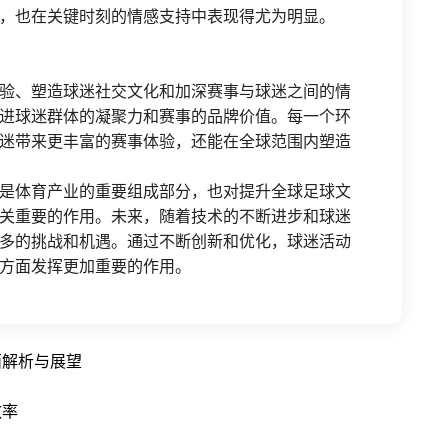
，也在关键时刻的情感支持中表现得尤为明显。
验、塑造球迷社交文化和加深赛事与球迷之间的情
进球迷群体的凝聚力和赛事的品牌价值。每一个环
迷带来更丰富的赛事体验，还能在全球范围内塑造
是体育产业的重要组成部分，也对提升全球足球文
关重要的作用。未来，随着技术的不断进步和球迷
多的挑战和机遇。通过不断创新和优化，球迷活动
方面发挥更加重要的作用。
面解析与展望
效率