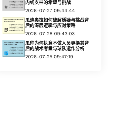
内线支柱的希望与挑战
2026-07-27 09:44:44
瓜迪奥拉如何破解质疑与挑战背
后的深层逻辑与应对策略
2026-07-26 09:43:03
瓜帅为何执意不做人员更换其背
后的战术考量与球队运作分析
2026-07-25 09:47:19