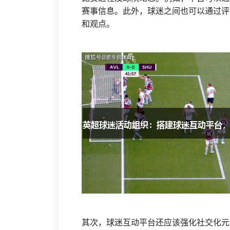
赛事信息。此外，球迷之间也可以通过评
和观点。
其次，球迷互动平台还应该强化社交化元