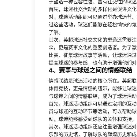
于塑造一种包容性强、富有社交性的球迷
首先，球迷社交活动的多样化是促进文化
对，球迷活动组织可以通过举办球迷节、
过这些活动，球迷们能够在轻松愉快的氛
了解。
其次，英超球迷社交文化的塑造还需要注
众，更是赛事文化的重要创造者。为了激
比赛、征集球迷故事等活动，让球迷通过
提高球迷的参与感，也有助于增强他们对
4、赛事与球迷之间的情感联结
情感联结是球迷活动的核心所在。英超联
体育竞技，更是情感的纽带，能够让球迷
与球迷之间的情感联结，成为了球迷活动
首先，球迷活动组织可以通过定期的互动
员与球迷的互动环节等活动，可以帮助球
动，球迷能够感受到球队的关怀和支持，
其次，球迷活动组织还应注重增强球迷对
乐部的历史馆，了解球队的辉煌历史和成