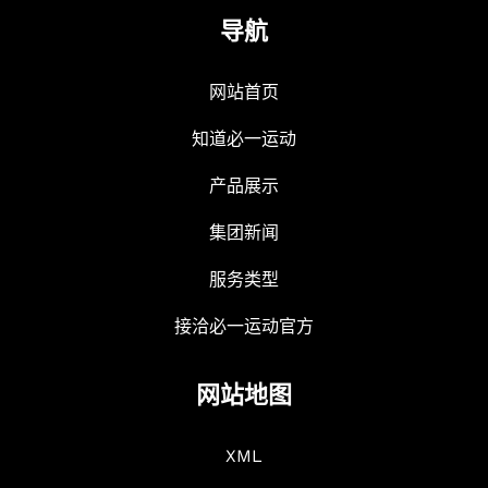
导航
网站首页
知道必一运动
产品展示
集团新闻
服务类型
接洽必一运动官方
网站地图
XML