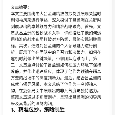
文章摘要：
本文主要围绕老大吕孟洲精准包抄制胜展现关键时
刻领袖风采进行阐述，深入探讨了吕孟洲在关键时
刻展现出的卓越领导力和精准战略眼光。首先，文
章从吕孟洲的包抄战术入手，详细描述了他如何运
用精准的战术布局打破对方防线，最终实现制胜目
标。其次，通过对吕孟洲的个人领导魅力进行剖
析，展示了他在团队中的号召力和决策力，如何在
危机时刻做出关键决策，带领团队迎难而上。第
三，文章重点讨论了吕孟洲如何在压力环境下保持
冷静，并作出迅速反应，体现了他作为领袖在瞬息
万变的战场中的高度判断力。最后，结合吕孟洲的
成就与领导风采，本文总结了他作为一名领袖人
物，在复杂局面中展现出的非凡气度与独特魅力。
整篇文章通过多角度剖析，呈现出吕孟洲的领导风
采及其背后的深刻内涵。
1、精准包抄，策略制胜