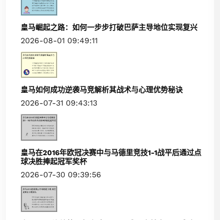
皇马崛起之路：如何一步步打破巴萨主导地位实现复兴
2026-08-01 09:49:11
皇马如何成功逆袭马竞解析其战术与心理优势秘诀
2026-07-31 09:43:13
皇马在2016年欧冠决赛中与马德里竞技1-1战平后通过点
球决胜捧起冠军奖杯
2026-07-30 09:39:56