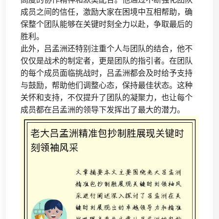
成员之间的信任，激励大家在困境中互相帮助，确
保整个团队能够在关键时刻全力以赴，争取最后的
胜利。
此外，吕孟洲还特别注重个人与团队的结合，他不
仅仅是战术的制定者，更是团队的指引者。在团队
的每个成员面临挑战时，吕孟洲都会及时给予支持
与鼓励，帮助他们调整心态，保持最佳状态。这种
关怀和支持，不仅提升了团队的凝聚力，也让每个
成员都在吕孟洲的领导下发挥出了最大的潜力。