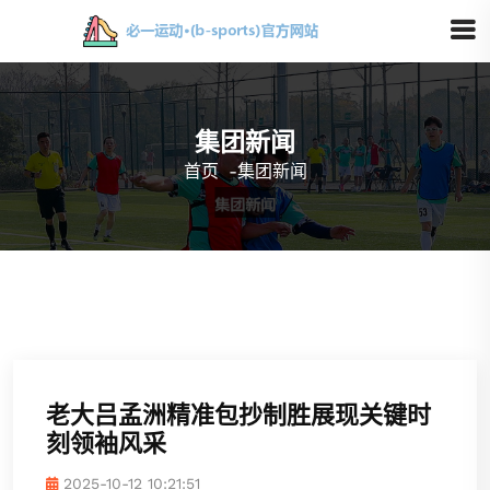
集团新闻
首页
-
集团新闻
老大吕孟洲精准包抄制胜展现关键时
刻领袖风采
2025-10-12 10:21:51