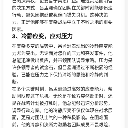
己的决策权，更要善于集思广益。通过灵活而明智
的决策方式，吕孟洲确保团队在关键时刻能够迅速
行动，避免因拖延或犹豫而错失良机。这种决策
力，正是他能够在复杂战局中立于不败之地的重要
因素。
3、冷静应变，应对压力
在复杂多变的局势中，吕孟洲表现出的冷静应变能
力尤为突出。无论面对怎样的压力和突发事件，他
总能迅速做出反应，并带领团队调整策略。压力是
许多领导者的试金石，但吕孟洲通过不断积累的经
验，已能在压力之下保持清晰的思维和冷静的判
断。
在多个关键时刻，吕孟洲通过高效的应变能力，帮
助团队度过了危机。无论是在敌方突然反击时，还
是在战略计划被打乱时，他总能够迅速分析形势，
调整行动方案。他的冷静应变不仅仅体现在战术层
面，更是对团队士气的一种积极影响。在困难面
前，他的冷静和决断力激励着团队成员不畏艰险，