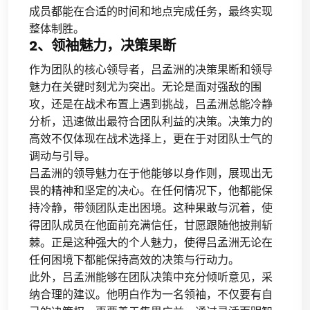
成员都能在合适的时间和地点完成任务，最终实现
整体制胜。
2、领袖魅力，决策果断
作为团队的核心领导者，吕孟洲的决策果断和领导
魅力在关键时刻尤为突出。无论是面对强敌的围
攻，还是在战术布置上遇到挑战，吕孟洲总能冷静
分析，迅速做出最符合团队利益的决策。决策力的
高效不仅体现在战术选择上，更在于对团队士气的
调动与引导。
吕孟洲的领导魅力在于他能够以身作则，展现出无
畏的精神和坚定的决心。在任何情况下，他都能保
持冷静，带领团队走出困境。这种果敢与沉着，使
得团队成员在他面前充满信任，甘愿跟随他披荆斩
棘。正是这种强大的个人魅力，使得吕孟洲无论在
任何困境下都能保持高效的决策与行动力。
此外，吕孟洲能够在团队决策中充分倾听意见，采
纳合理的建议。他明白作为一名领袖，不仅要有自