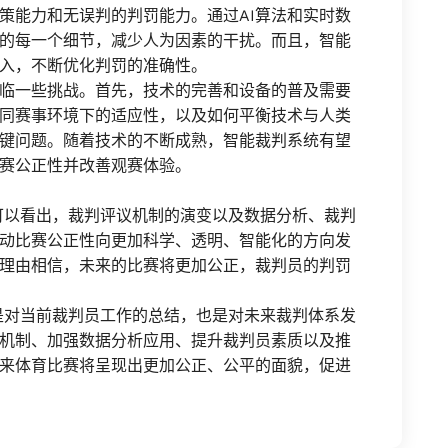
策能力和无误判的判罚能力。通过AI算法和实时数
的每一个细节，减少人为因素的干扰。而且，智能
入，不断优化判罚的准确性。
临一些挑战。首先，技术的完善和设备的普及需要
同赛事环境下的适应性，以及如何平衡技术与人类
键问题。随着技术的不断成熟，智能裁判系统有望
赛公正性并改善观赛体验。
，可以看出，裁判评议机制的演变以及数据分析、裁判
动比赛公正性向更加科学、透明、智能化的方向发
理由相信，未来的比赛将更加公正，裁判员的判罚
仅是对当前裁判员工作的总结，也是对未来裁判体系发
机制、加强数据分析应用、提升裁判员素质以及推
来体育比赛将呈现出更加公正、公平的面貌，促进