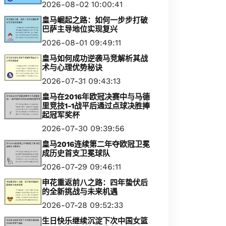
2026-08-02 10:00:41
皇马崛起之路：如何一步步打破
巴萨主导地位实现复兴
2026-08-01 09:49:11
皇马如何成功逆袭马竞解析其战
术与心理优势秘诀
2026-07-31 09:43:13
皇马在2016年欧冠决赛中与马德
里竞技1-1战平后通过点球决胜捧
起冠军奖杯
2026-07-30 09:39:56
皇马2016连续第二年夺欧冠卫冕
成历史首支卫冕球队
2026-07-29 09:46:11
申花重返前八之路：四年蛰伏后
的全新挑战与未来机遇
2026-07-28 09:52:33
生日快乐继续沉淀下次中国女篮