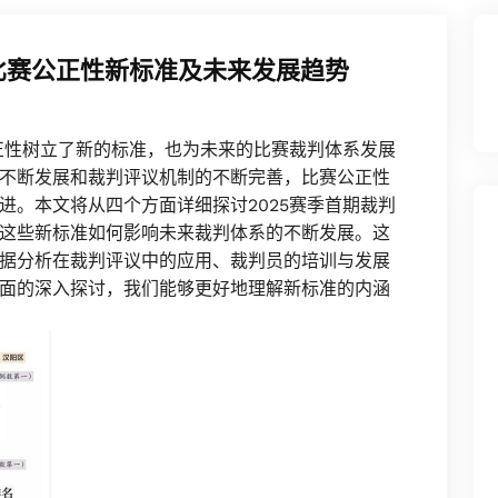
示比赛公正性新标准及未来发展趋势
公正性树立了新的标准，也为未来的比赛裁判体系发展
不断发展和裁判评议机制的不断完善，比赛公正性
进。本文将从四个方面详细探讨2025赛季首期裁判
这些新标准如何影响未来裁判体系的不断发展。这
据分析在裁判评议中的应用、裁判员的培训与发展
面的深入探讨，我们能够更好地理解新标准的内涵