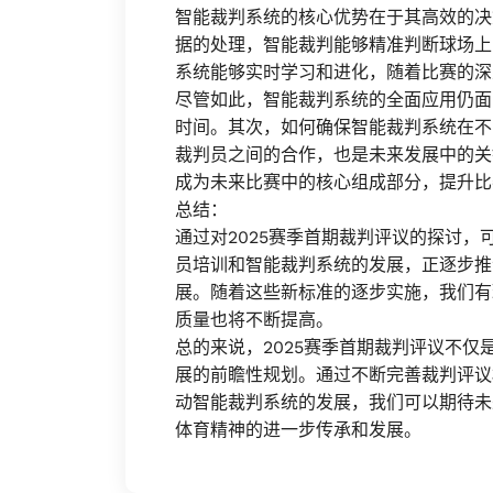
智能裁判系统的核心优势在于其高效的决
据的处理，智能裁判能够精准判断球场上
系统能够实时学习和进化，随着比赛的深
尽管如此，智能裁判系统的全面应用仍面
时间。其次，如何确保智能裁判系统在不
裁判员之间的合作，也是未来发展中的关
成为未来比赛中的核心组成部分，提升比
总结：
通过对2025赛季首期裁判评议的探讨
员培训和智能裁判系统的发展，正逐步推
展。随着这些新标准的逐步实施，我们有
质量也将不断提高。
总的来说，2025赛季首期裁判评议不
展的前瞻性规划。通过不断完善裁判评议
动智能裁判系统的发展，我们可以期待未
体育精神的进一步传承和发展。