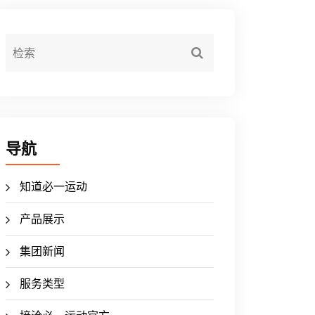
导航
知道必一运动
产品展示
集团新闻
服务类型