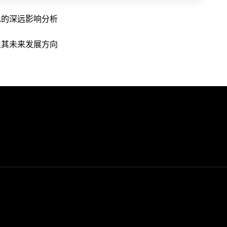
现的深远影响分析
及其未来发展方向