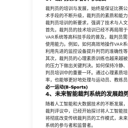
裁判员的培训与发展，始终是保证比赛公
术手段的不断升级，裁判员的素质和能力
裁判员培训的新要求，强调了技术与人文
首先，裁判员的技术培训已经不再局限于
VAR系统等高科技手段的普及，裁判员
使用能力。例如，如何高效地操作VAR
利用先进的监控设备提升判罚的准确性等
其次，裁判员的心理素质训练也越来越被
的压力下做出关键判决。如何保持冷静、
判员培训中的重要一环。通过心理素质培
率，也能够更好地处理与运动员、教练员
必一运动(B-Sports)
4、未来智能裁判系统的发展趋
随着人工智能和大数据技术的不断发展，
裁判评议中，已经开始探讨将人工智能技
将彻底改变传统裁判员的工作模式，未来
系统的参与者和监督者。